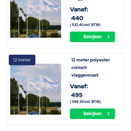
Vanaf:
440
(
532,40
incl. BTW)
Bekijken
12 meter
12 meter polyester
conisch
vlaggenmast
Vanaf:
495
(
598,95
incl. BTW)
Bekijken