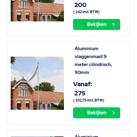
200
(
242
incl. BTW)
Bekijken
Aluminium
vlaggenmast 9
meter cilindrisch,
90mm
Vanaf:
275
(
332,75
incl. BTW)
Bekijken