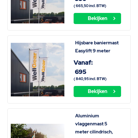
(
665,50
incl. BTW)
Bekijken
Hijsbare baniermast
Easylift 9 meter
Vanaf:
695
(
840,95
incl. BTW)
Bekijken
Aluminium
vlaggenmast 5
meter cilindrisch,