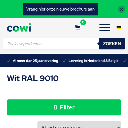
Vraag hier onze nieuwe brochure aan
0
Producten
ZOEKEN
zoeken
n)
Al meer dan 25 jaar ervaring
Levering in Nederland & België
Wit RAL 9010
Filter