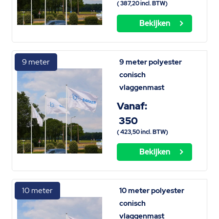
(
387,20
incl. BTW)
Bekijken
9 meter
9 meter polyester
conisch
vlaggenmast
Vanaf:
350
(
423,50
incl. BTW)
Bekijken
10 meter
10 meter polyester
conisch
vlaggenmast