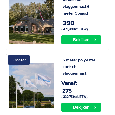
Aluminium
vlaggenmast 6
meter Conisch
390
(
471,90
incl. BTW)
Bekijken
6 meter
6 meter polyester
conisch
vlaggenmast
Vanaf:
275
(
332,75
incl. BTW)
Bekijken