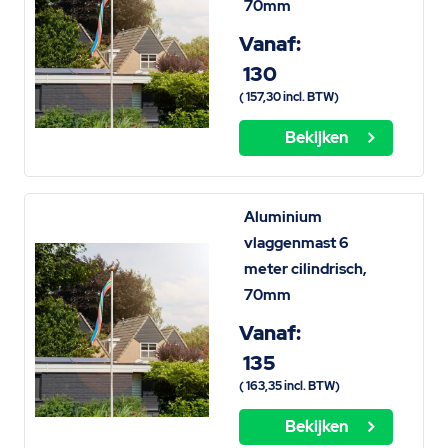
70mm
Vanaf:
130
(
157,30
incl. BTW)
Bekijken
Aluminium
vlaggenmast 6
meter cilindrisch,
70mm
Vanaf:
135
(
163,35
incl. BTW)
Bekijken