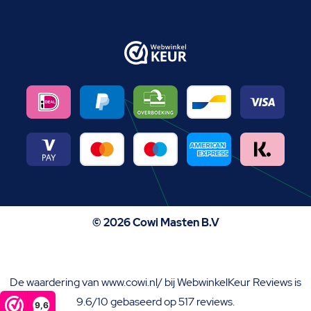
© 2026 Cowi Masten B.V
De waardering van www.cowi.nl/ bij
WebwinkelKeur Reviews
is
9.6/10 gebaseerd op 517 reviews.
9,6