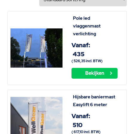
Pole led
vlaggenmast
verlichting
Vanaf:
435
(
526,35
incl. BTW)
Bekijken
Hijsbare baniermast
Easylift 6 meter
Vanaf:
510
(
617,10
incl. BTW)