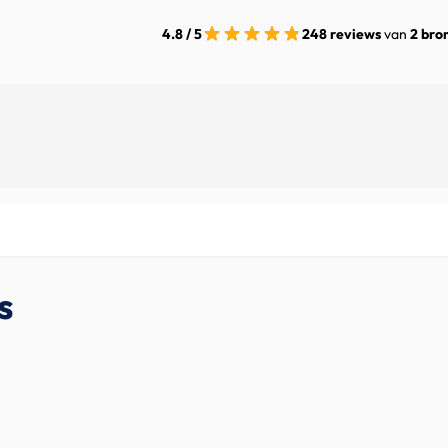
4.8 / 5
248 reviews
van
2 bro
s