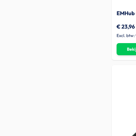
EMHub 
€ 23,96
Beki