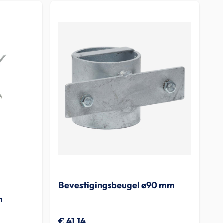
Bevestigingsbeugel ø90 mm
m
€ 41,14