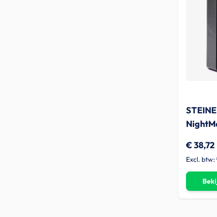
STEINE
NightM
€ 38,72
Beki