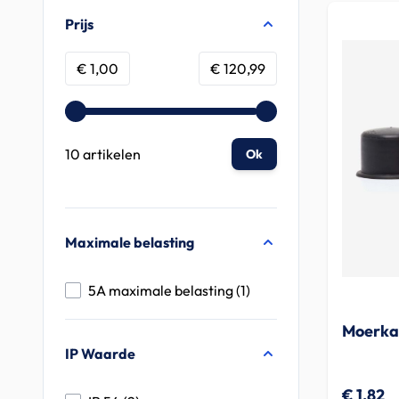
Doorgaan naar productlijst
Prijs
Minimum value
Maximum value
€ 1,00
€ 120,99
10 artikelen
Ok
Maximale belasting
products available
5A maximale belasting
(
1
)
Moerka
IP Waarde
€ 1,82