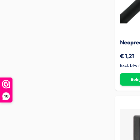
Neopre
€ 1,21
Beki
10