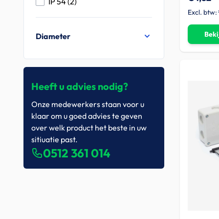
products available
IP 54
(
2
)
Beki
Diameter
Heeft u advies nodig?
Onze medewerkers staan voor u
klaar om u goed advies te geven
over welk product het beste in uw
sitiuatie past.
0512 361 014