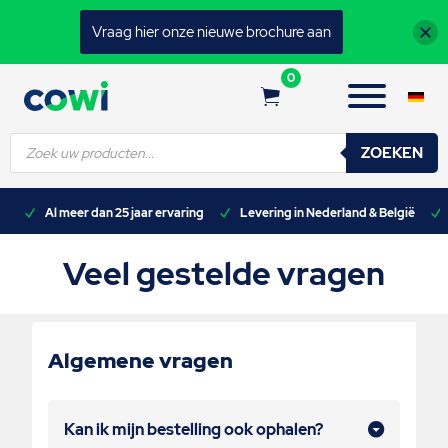
Vraag hier onze nieuwe brochure aan
0
Producten
ZOEKEN
zoeken
n)
Al meer dan 25 jaar ervaring
Levering in Nederland & België
Veel gestelde vragen
Algemene vragen
Kan ik mijn bestelling ook ophalen?