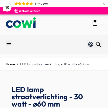
×
1
review
10
Skip to Content
Overzicht
Taal
Nederlands
Home
/
LED lamp straatverlichting - 30 watt - ø60 mm
LED lamp
straatverlichting - 30
watt - ø60 mm