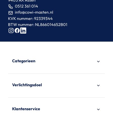
9403 AX Assen
0512 361 014
info@cowi-masten.nl
KVK nummer: 92339344
BTW nummer: NL866014652B01
Categorieen
Verlichtingsdoel
Klantenservice