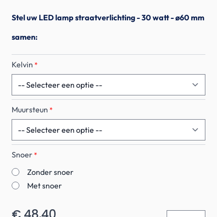
Stel uw LED lamp straatverlichting - 30 watt - ø60 mm
samen:
Kelvin
*
Muursteun
*
Snoer
*
Zonder snoer
Met snoer
€ 48,40