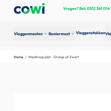
Skip to Content
Vragen? Bel:
0512 361 014
Vlaggenstokken
Vlaggenmasten
Baniermast
Vl
Home
/
Mastknop plat - Oranje of Zwart