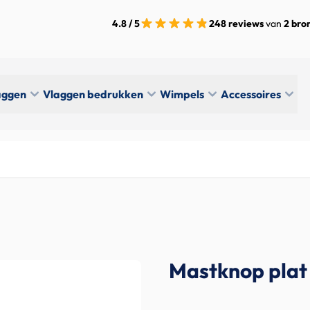
4.8 / 5
248 reviews
van
2 bro
aggen
Vlaggen bedrukken
Wimpels
Accessoires
Mastknop plat 