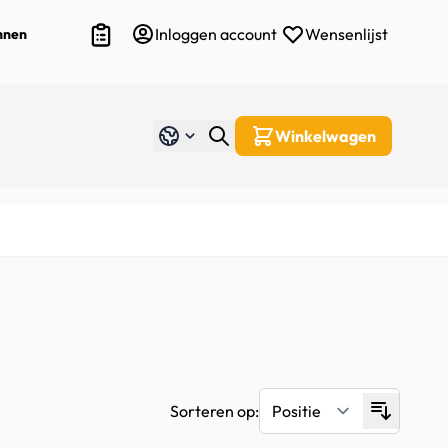
Inloggen account
Wensenlijst
nnen
Overzicht producten offerte
Winkelwagen
Taal
Nederlands
Sorteren op: