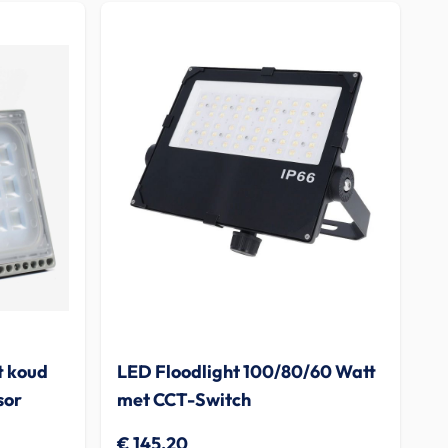
t koud
LED Floodlight 100/80/60 Watt
sor
met CCT-Switch
€ 145,20