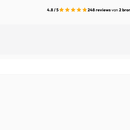
4.8 / 5
248 reviews
van
2 bro