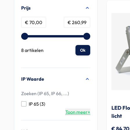
Doorgaan naar productlijst
Prijs
Minimum value
Maximum value
€ 70,00
€ 260,99
8 artikelen
Ok
IP Waarde
products available
IP 65
(
3
)
LED Flo
Toon meer+
licht
€ 84,70