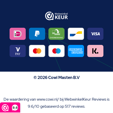
© 2026 Cowi Masten B.V
De waardering van www.cowi.nl/ bij
WebwinkelKeur Reviews
is
9.6/10 gebaseerd op 517 reviews.
9,6