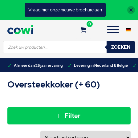
Vraag hier onze nieuwe brochure aan
0
Producten
ZOEKEN
zoeken
n)
Al meer dan 25 jaar ervaring
Levering in Nederland & België
Oversteekkoker (+ 60)
Filter