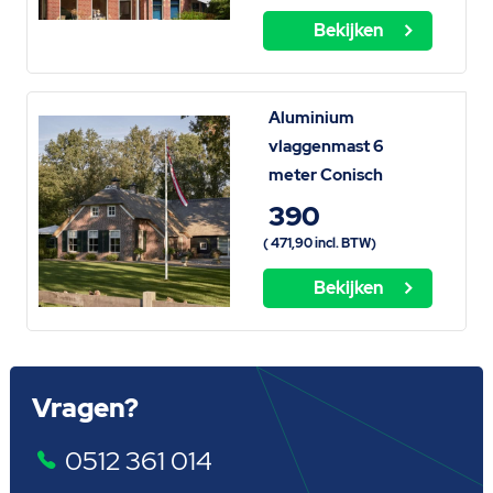
Bekijken
Aluminium
vlaggenmast 6
meter Conisch
390
(
471,90
incl. BTW)
Bekijken
Vragen?
0512 361 014