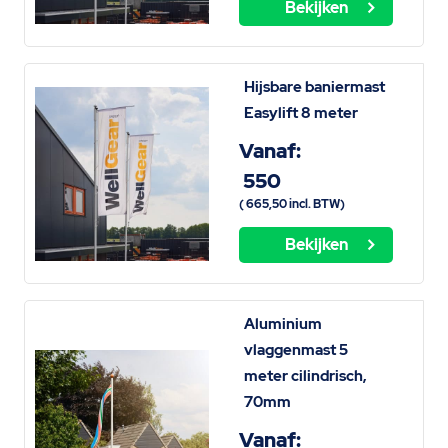
Bekijken
Hijsbare baniermast
Easylift 8 meter
Vanaf:
550
(
665,50
incl. BTW)
Bekijken
Aluminium
vlaggenmast 5
meter cilindrisch,
70mm
Vanaf: