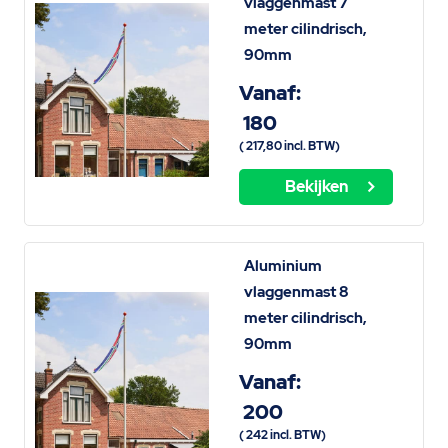
vlaggenmast 7
meter cilindrisch,
90mm
Vanaf:
180
(
217,80
incl. BTW)
Bekijken
Aluminium
vlaggenmast 8
meter cilindrisch,
90mm
Vanaf:
200
(
242
incl. BTW)