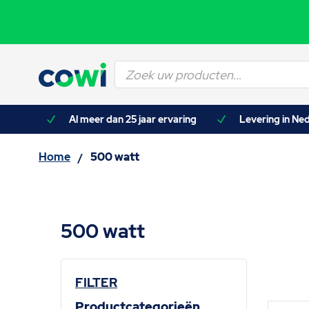
Producten
zoeken
asten)
Al meer dan 25 jaar ervaring
Levering in Ned
Home
500 watt
/
500 watt
FILTER
Productcategorieën