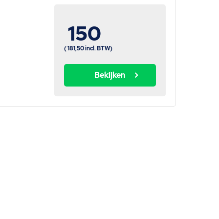
150
(
181,50
incl. BTW)
Bekijken