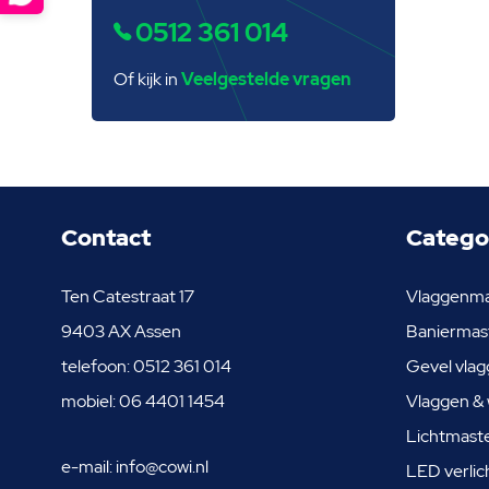
0512 361 014
Of kijk in
Veelgestelde vragen
Contact
Catego
Ten Catestraat 17
Vlaggenm
9403 AX Assen
Baniermas
telefoon:
0512 361 014
Gevel vlag
mobiel:
06 4401 1454
Vlaggen & 
Lichtmast
e-mail:
info@cowi.nl
LED verlic