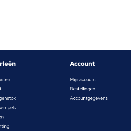
rieën
Account
asten
Mijn account
t
Bestellingen
genstok
Accountgegevens
wimpels
en
hting