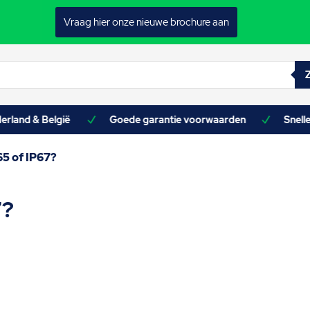
Vraag hier onze nieuwe brochure aan
erland & België
Goede garantie voorwaarden
Snell
5 of IP67?
7?