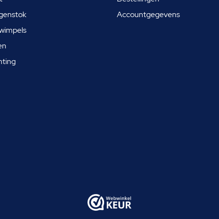
genstok
Accountgegevens
wimpels
en
hting