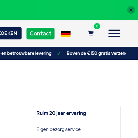
0
Contact
ZOEKEN
e en betrouwbare levering
Boven de €150 gratis verzendkoste
Ruim 20 jaar ervaring
Eigen bezorg service