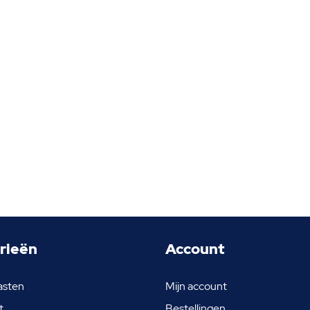
rieën
Account
asten
Mijn account
t
Bestellingen