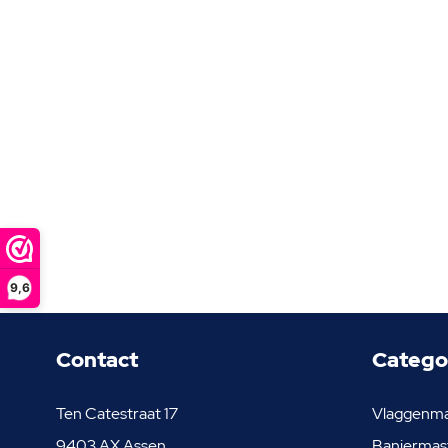
9,6
Contact
Catego
Ten Catestraat 17
Vlaggenm
9403 AX Assen
Baniermas