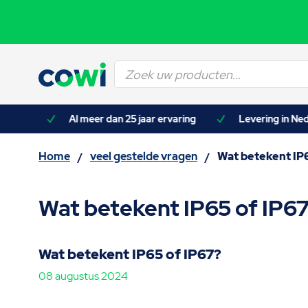
Producten
zoeken
asten)
Al meer dan 25 jaar ervaring
Levering in Ned
Home
veel gestelde vragen
Wat betekent IP6
/
/
Wat betekent IP65 of IP6
Wat betekent IP65 of IP67?
08 augustus 2024