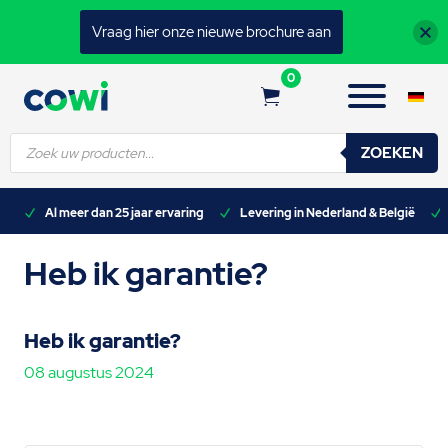
Vraag hier onze nieuwe brochure aan
0
Producten
ZOEKEN
zoeken
n)
Al meer dan 25 jaar ervaring
Levering in Nederland & België
Heb ik garantie?
Heb ik garantie?
08 augustus 2024