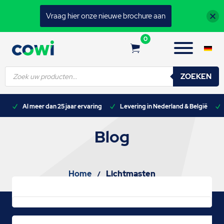
Vraag hier onze nieuwe brochure aan
0
Producten
ZOEKEN
zoeken
n)
Al meer dan 25 jaar ervaring
Levering in Nederland & België
Blog
Home
Lichtmasten
/