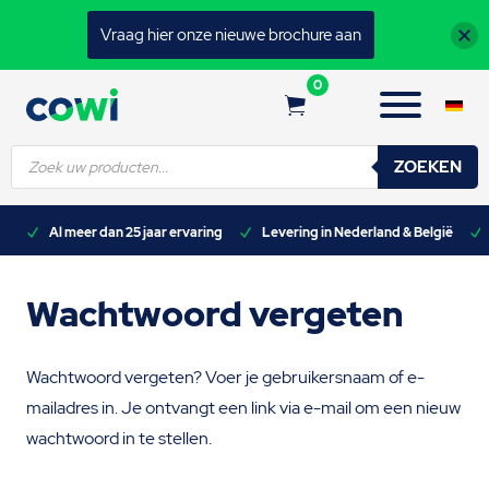
Vraag hier onze nieuwe brochure aan
0
Producten
ZOEKEN
zoeken
n)
Al meer dan 25 jaar ervaring
Levering in Nederland & België
Wachtwoord vergeten
Wachtwoord vergeten? Voer je gebruikersnaam of e-
mailadres in. Je ontvangt een link via e-mail om een nieuw
wachtwoord in te stellen.