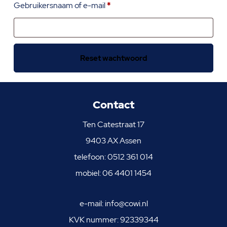
Vereist
Gebruikersnaam of e-mail
*
Reset wachtwoord
Contact
Ten Catestraat 17
9403 AX Assen
telefoon:
0512 361 014
mobiel:
06 4401 1454
e-mail:
info@cowi.nl
KVK nummer: 92339344