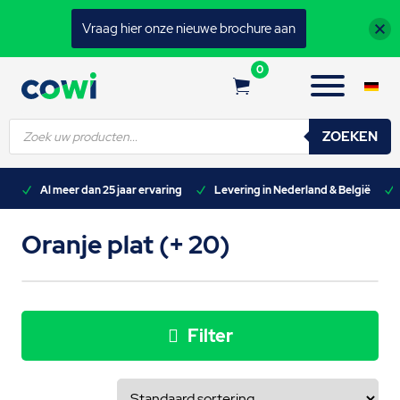
Vraag hier onze nieuwe brochure aan
0
Producten
ZOEKEN
zoeken
n)
Al meer dan 25 jaar ervaring
Levering in Nederland & België
Oranje plat (+ 20)
Filter