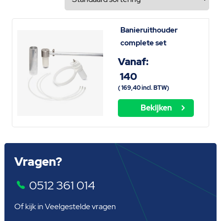
Banieruithouder
complete set
Vanaf:
140
(
169,40
incl. BTW)
Bekijken
Vragen?
0512 361 014
Of kijk in
Veelgestelde vragen