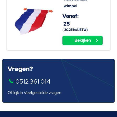
wimpel
Vanaf:
25
(
30,25
incl. BTW)
Bekijken
Vragen?
0512 361 014
Of kijk in
Veelgestelde vragen