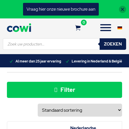
Vraag hier onze nieuwe brochure aan
0
Producten
ZOEKEN
zoeken
n)
Al meer dan 25 jaar ervaring
Levering in Nederland & België
Filter
Nederlandse