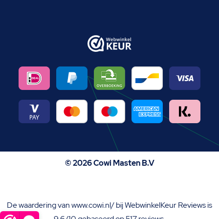
© 2026 Cowi Masten B.V
De waardering van www.cowi.nl/ bij
WebwinkelKeur Reviews
is
9.6/10 gebaseerd op 517 reviews.