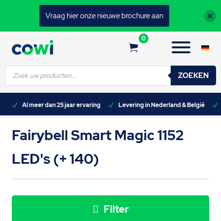
Vraag hier onze nieuwe brochure aan
0
Producten
ZOEKEN
zoeken
n)
Al meer dan 25 jaar ervaring
Levering in Nederland & België
Fairybell Smart Magic 1152
LED's (+ 140)
Filter