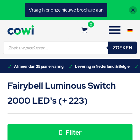
Vraag hier onze nieuwe brochure aan
0
Producten
ZOEKEN
zoeken
n)
Al meer dan 25 jaar ervaring
Levering in Nederland & België
Fairybell Luminous Switch
2000 LED's (+ 223)
Filter