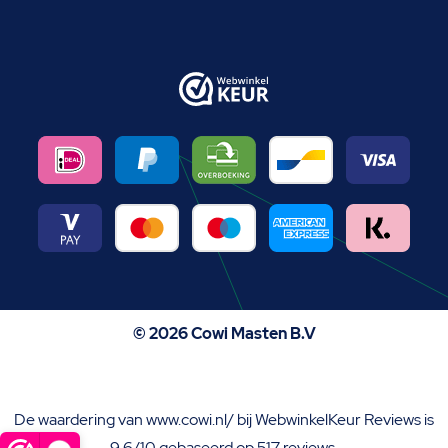
© 2026 Cowi Masten B.V
De waardering van www.cowi.nl/ bij
WebwinkelKeur Reviews
is
9.6/10 gebaseerd op 517 reviews.