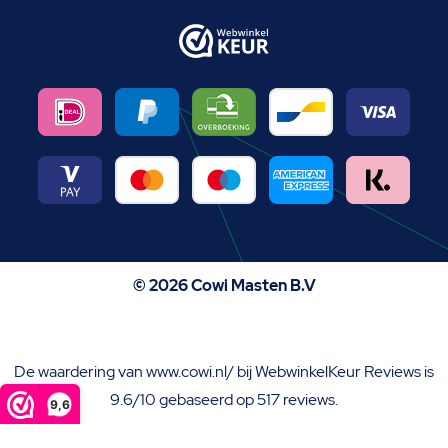
© 2026 Cowi Masten B.V
De waardering van www.cowi.nl/ bij
WebwinkelKeur Reviews
is
9.6/10 gebaseerd op 517 reviews.
9,6