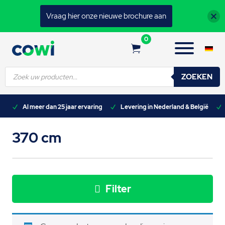
Vraag hier onze nieuwe brochure aan
0
Producten
ZOEKEN
zoeken
n)
Al meer dan 25 jaar ervaring
Levering in Nederland & België
370 cm
Filter