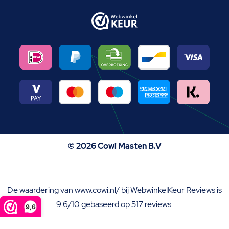
© 2026 Cowi Masten B.V
De waardering van www.cowi.nl/ bij
WebwinkelKeur Reviews
is
9.6/10 gebaseerd op 517 reviews.
9,6