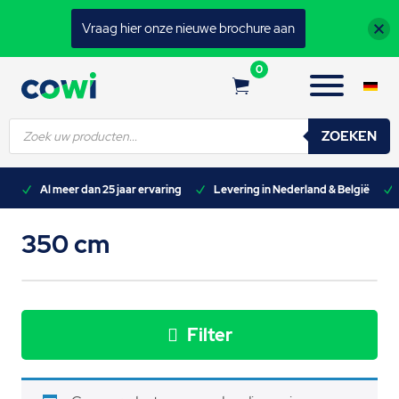
Vraag hier onze nieuwe brochure aan
0
Producten
ZOEKEN
zoeken
n)
Al meer dan 25 jaar ervaring
Levering in Nederland & België
350 cm
Filter