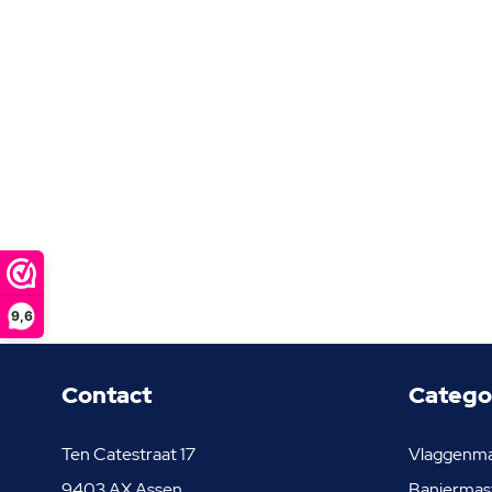
9,6
Contact
Catego
Ten Catestraat 17
Vlaggenm
9403 AX Assen
Baniermas