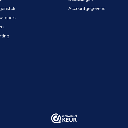
genstok
Accountgegevens
wimpels
en
hting