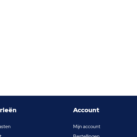
rieën
Account
asten
Mijn account
t
Bestellingen