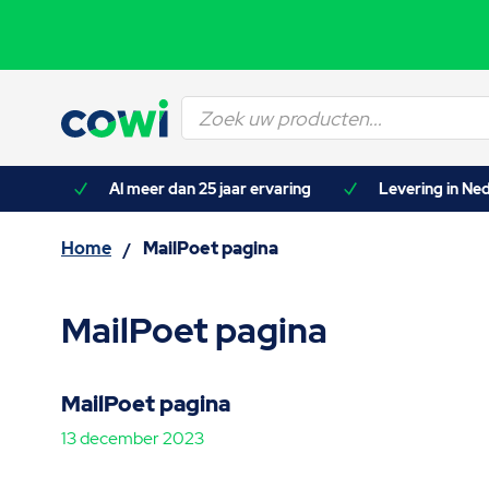
Producten
zoeken
asten)
Al meer dan 25 jaar ervaring
Levering in Ned
Home
MailPoet pagina
/
MailPoet pagina
MailPoet pagina
13 december 2023