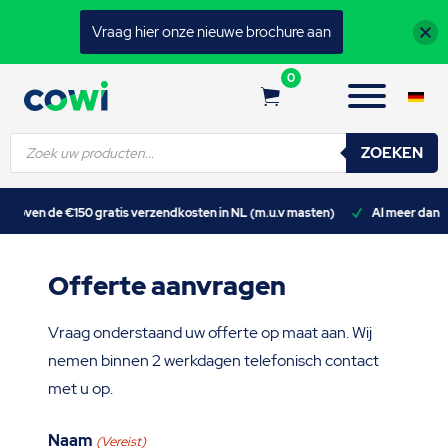
Vraag hier onze nieuwe brochure aan
0
Producten
ZOEKEN
zoeken
(m.u.v masten)
Al meer dan 25 jaar ervaring
Levering in Nederland &
Offerte aanvragen
Vraag onderstaand uw offerte op maat aan. Wij
nemen binnen 2 werkdagen telefonisch contact
met u op.
Naam
(Vereist)